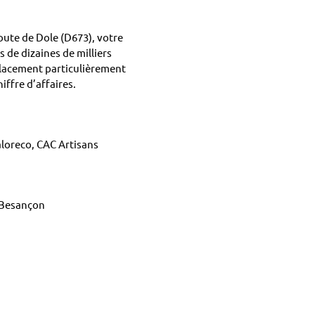
oute de Dole (D673), votre
de dizaines de milliers
placement particulièrement
ffre d’affaires.
aloreco, CAC Artisans
 Besançon