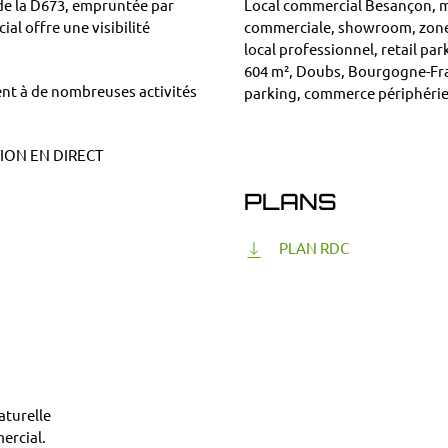
de la D673, empruntée par
Local commercial Besançon, m
al offre une visibilité
commerciale, showroom, zone
local professionnel, retail pa
604 m², Doubs, Bourgogne-Fra
nt à de nombreuses activités
parking, commerce périphéri
ION EN DIRECT
PLANS
PLAN RDC
aturelle
ercial.