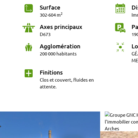
Surface
Di
2
302-604 m
Im
Axes principaux
Pa
D673
190
Agglomération
Lo
200 000 habitants
GÉ
ME
Finitions
Clos et couvert, fluides en
attente.