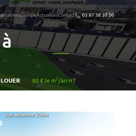
03 87 38 37 50
alisations
Groupe
Actualités
Contact
 à
2
 LOUER
80 € le m
/an HT