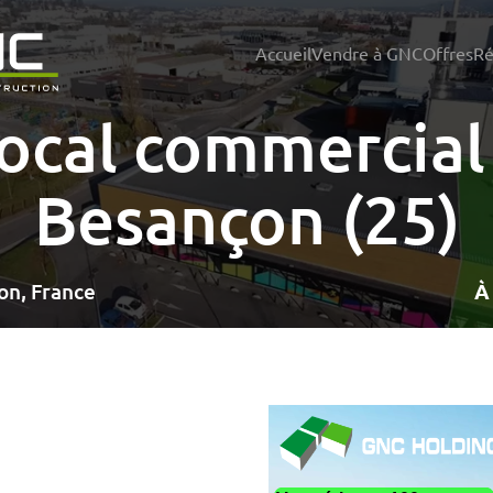
Accueil
Vendre à GNC
Offres
Ré
ocal commercial
Besançon (25)
on, France
À