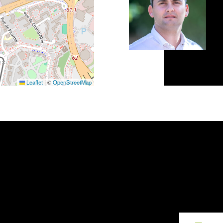
Leaflet
|
©
OpenStreetMap