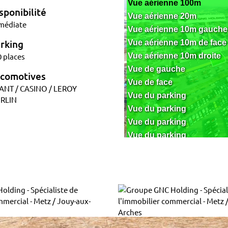
sponibilité
médiate
rking
 places
comotives
ANT / CASINO / LEROY
RLIN