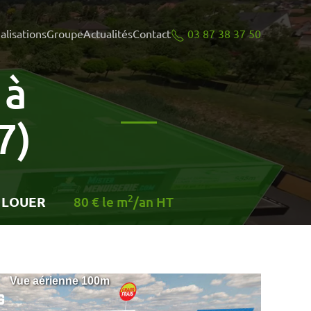
03 87 38 37 50
alisations
Groupe
Actualités
Contact
 à
7)
2
 LOUER
80 € le m
/an HT