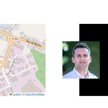
Leaflet
|
©
OpenStreetMap