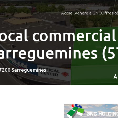
Accueil
Vendre à GNC
Offres
Ré
ocal commercial
arreguemines (5
57200 Sarreguemines,
À