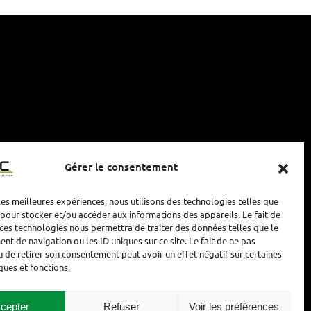
Gérer le consentement
 les meilleures expériences, nous utilisons des technologies telles que
Groupe Nicolas Construction (GNC)
 pour stocker et/ou accéder aux informations des appareils. Le fait de
ACTISUD DUNIL – CS 80036
 ces technologies nous permettra de traiter des données telles que le
57131 Jouy-aux-Arches Cedex
t de navigation ou les ID uniques sur ce site. Le fait de ne pas
u de retirer son consentement peut avoir un effet négatif sur certaines
03 87 38 37 50
ques et fonctions.
cepter
Refuser
Voir les préférences