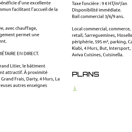
 bénéficie d’une excellente
Taxe foncière : 9 € HT/m²/an
mun facilitant l’accueil de la
Disponibilité immédiate.
Bail commercial 3/6/9 ans.
pée, avec chauffage,
Local commercial, commerce, 
nagement permet une
retail, Sarreguemines, Mosell
ent.
périphérie, 595 m², parking, C
Kiabi, 4 Murs, But, Intersport,
ÉTAIRE EN DIRECT.
Aviva Cuisines, Cuisinella.
and Litier, le bâtiment
t attractif. À proximité
PLANS
Grand Frais, Darty, 4 Murs, La
breuses autres enseignes