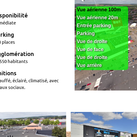
sponibilité
médiate
rking
 places
glomération
550 habitants
nitions
uffé, éclairé, climatisé, avec
aux sociaux.