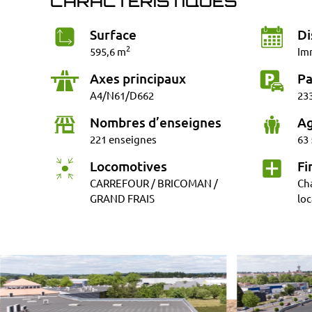
CARACTÉRISTIQUES
Surface
Di
2
595,6 m
Im
Axes principaux
Pa
A4/N61/D662
233
Nombres d’enseignes
Ag
221 enseignes
63 
Locomotives
Fi
CARREFOUR / BRICOMAN /
Cha
GRAND FRAIS
loc