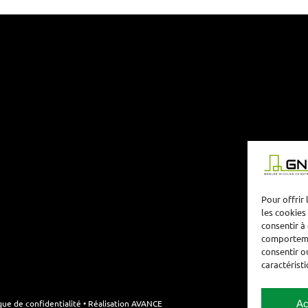
Pour offrir
les cookies
consentir à
comportemen
consentir o
caractéristi
Ac
ique de confidentialité
•
Réalisation AVANCE