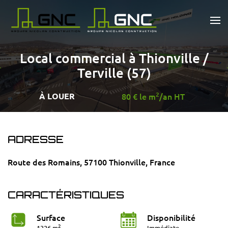
Passer au contenu principal
Local commercial à Thionville /
Terville (57)
2
À LOUER
80 € le m
/an HT
ADRESSE
Route des Romains, 57100 Thionville, France
CARACTÉRISTIQUES
Surface
Disponibilité
2
1326 m
Immédiate