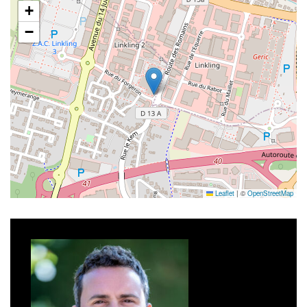
+
−
Leaflet
|
©
OpenStreetMap